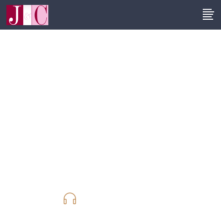
1
2
New website
coming soon
2
3
DAYS LEFT TO LAUNCH
975.789.098
Call us for Free Consultation